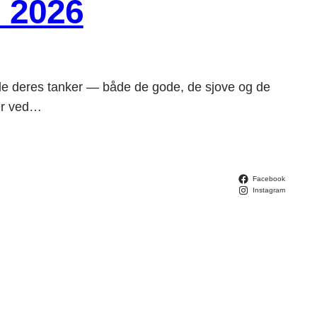
i 2026
le deres tanker — både de gode, de sjove og de
ver ved…
Facebook
Instagram