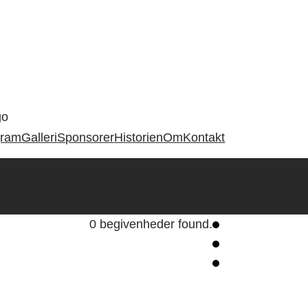
gram
Galleri
Sponsorer
Historien
Om
Kontakt
0 begivenheder found.