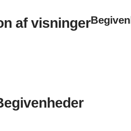
Begiven
on af visninger
 Begivenheder