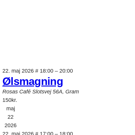
22. maj 2026 # 18:00
–
20:00
Ølsmagning
Rosas Café
Slotsvej 56A, Gram
150kr.
maj
22
2026
22. maj 2026 # 17:00
–
18:00