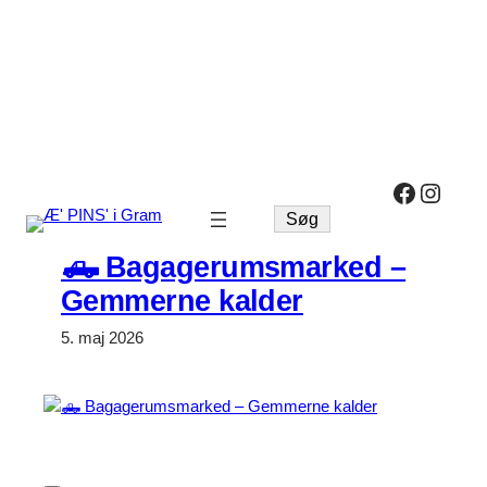
Spring
til
indhold
Facebo
Insta
Søg
Søg
🛻 Bagagerumsmarked –
Gemmerne kalder
5. maj 2026