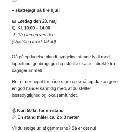
– skattejagt på fire hjul!
📅
Lørdag den 23. maj
⏰
Kl. 10.00 – 14.00
📍
På plænen ved åen
(Opstilling fra kl. 09.30)
Gå på opdagelse blandt hyggelige stande fyldt med
loppefund, genbrugsguld og skjulte skatte – direkte fra
bagagerummet!
Her er der noget for både store og små, og du kan gøre
en god handel samtidig med, at du støtter
bæredygtighed og lokalsamfundet.
💰
Kun 50 kr. for en stand
📏
En stand måler ca. 2 x 3 meter
Vil du sælge ud af gemmerne? Så er det nu!