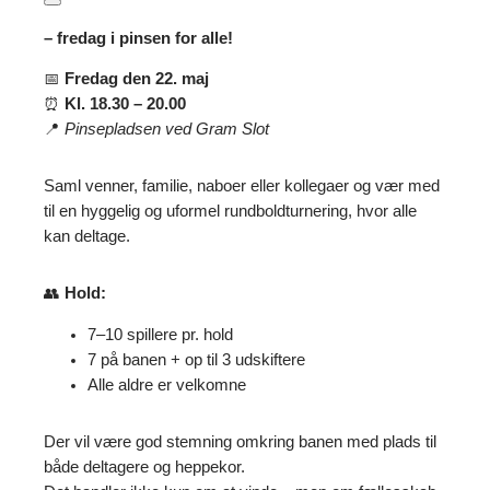
– fredag i pinsen for alle!
📅
Fredag den 22. maj
⏰
Kl. 18.30 – 20.00
📍
Pinsepladsen ved Gram Slot
Saml venner, familie, naboer eller kollegaer og vær med
til en hyggelig og uformel rundboldturnering, hvor alle
kan deltage.
👥
Hold:
7–10 spillere pr. hold
7 på banen + op til 3 udskiftere
Alle aldre er velkomne
Der vil være god stemning omkring banen med plads til
både deltagere og heppekor.