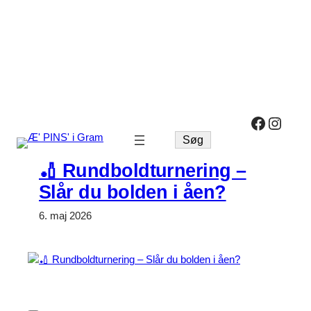
Spring
til
indhold
Facebo
Insta
Søg
Søg
🏏 Rundboldturnering –
Slår du bolden i åen?
6. maj 2026